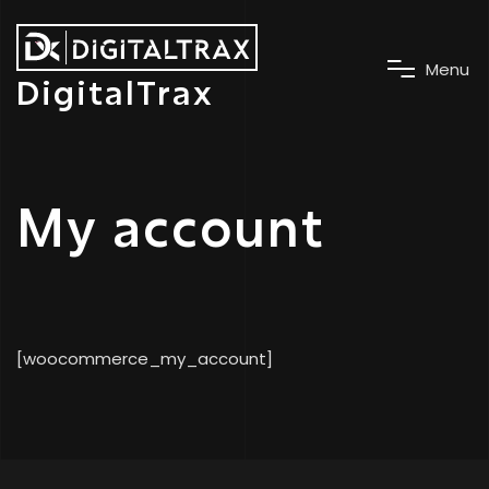
M
e
n
u
DigitalTrax
My account
[woocommerce_my_account]